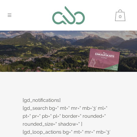
0
GD-ARCHIV
[gd_notifications]
[gd_search bg=“ mt=“ mr=“ mb=’3′ ml=“
pt=“ pr=“ pb=“ pl=“ border=“ rounded=“
rounded_size=“ shadow=“ ]
[gd_loop_actions bg=“ mt=“ mr=“ mb=’3′