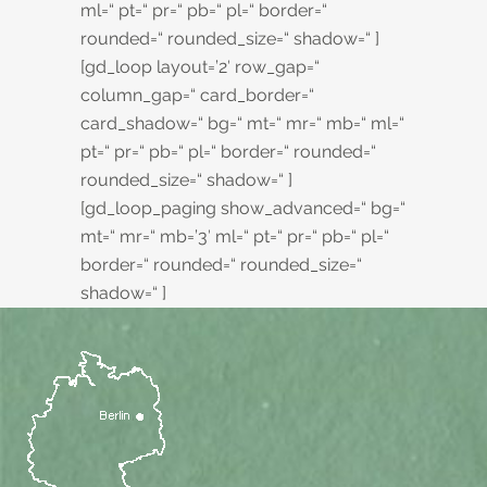
ml=“ pt=“ pr=“ pb=“ pl=“ border=“
rounded=“ rounded_size=“ shadow=“ ]
[gd_loop layout=’2′ row_gap=“
column_gap=“ card_border=“
card_shadow=“ bg=“ mt=“ mr=“ mb=“ ml=“
pt=“ pr=“ pb=“ pl=“ border=“ rounded=“
rounded_size=“ shadow=“ ]
[gd_loop_paging show_advanced=“ bg=“
mt=“ mr=“ mb=’3′ ml=“ pt=“ pr=“ pb=“ pl=“
border=“ rounded=“ rounded_size=“
shadow=“ ]