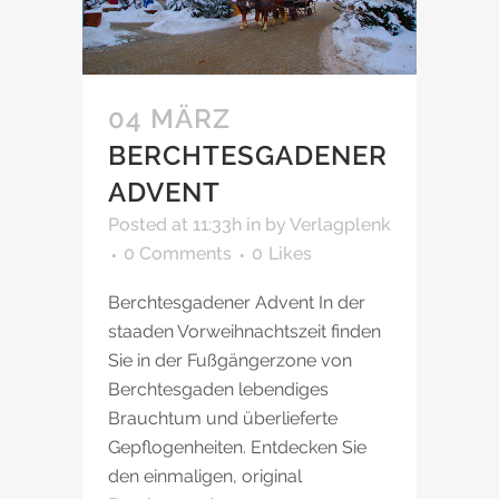
04 MÄRZ
BERCHTESGADENER
ADVENT
Posted at 11:33h
in
by
Verlagplenk
0 Comments
0
Likes
Berchtesgadener Advent In der
staaden Vorweihnachtszeit finden
Sie in der Fußgängerzone von
Berchtesgaden lebendiges
Brauchtum und überlieferte
Gepflogenheiten. Entdecken Sie
den einmaligen, original