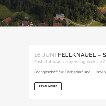
16 JUNI
FELLKNÄUEL – 
Posted at 10:40h
in
by
Verlagplenk
0 
Fachgeschäft für Tierbedarf und Hundebe
READ MORE