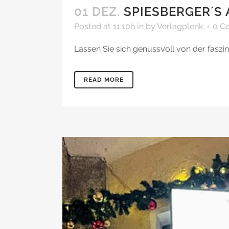
01 DEZ.
SPIESBERGER´S
Posted at 11:10h
in
by
Verlagplenk
0 C
Lassen Sie sich genussvoll von der faszin
READ MORE