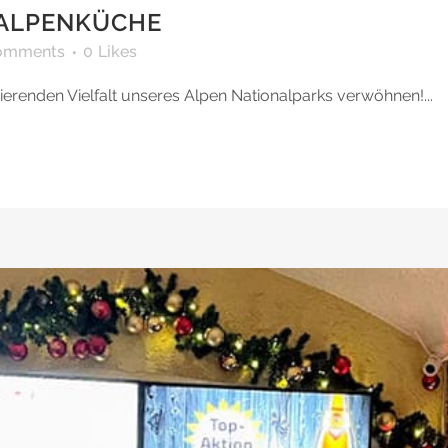
 ALPENKÜCHE
omments
0
Likes
ierenden Vielfalt unseres Alpen Nationalparks verwöhnen!...