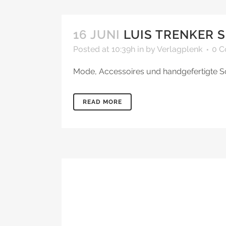
16 JUNI
LUIS TRENKER 
Posted at 10:39h
in
by
Verlagplenk
0 
Mode, Accessoires und handgefertigte S
READ MORE