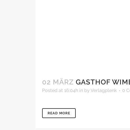
02 MÄRZ
GASTHOF WI
Posted at 16:04h
in
by
Verlagplenk
0 
READ MORE